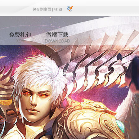
保存到桌面 |
收 藏
保存到桌面
|
收 藏
免费礼包
微端下载
XSK
DOWNLOAD