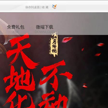
保存到桌面 |
收 藏
保存到桌面
|
收 藏
免费礼包
微端下载
XSK
DOWNLOAD